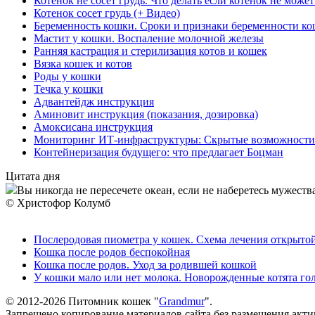
Котенок не сосет грудь. Что делать если котенок не може
Котенок сосет грудь (+ Видео)
Беременность кошки. Сроки и признаки беременности к
Мастит у кошки. Воспаление молочной железы
Ранняя кастрация и стерилизация котов и кошек
Вязка кошек и котов
Роды у кошки
Течка у кошки
Адвантейдж инструкция
Аминовит инструкция (показания, дозировка)
Амоксисана инструкция
Мониторинг ИТ-инфраструктуры: Скрытые возможности
Контейнеризация будущего: что предлагает Боцман
Цитата дня
Вы никогда не пересечете океан, если не наберетесь мужества
© Христофор Колумб
Послеродовая пиометра у кошек. Схема лечения открыто
Кошка после родов беспокойная
Кошка после родов. Уход за родившей кошкой
У кошки мало или нет молока. Новорожденные котята го
© 2012-2026 Питомник кошек "
Grandmur
".
Запрещено копирование материалов сайта без размещения акти