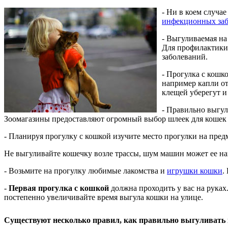
- Ни в коем случа
инфекционных за
- Выгуливаемая на
Для профилактики
заболеваний.
- Прогулка с кошк
например капли от
клещей уберегут и 
- Правильно выгу
Зоомагазины предоставляют огромный выбор шлеек для кошек р
- Планируя прогулку с кошкой изучите место прогулки на пред
Не выгуливайте кошечку возле трассы, шум машин может ее нап
- Возьмите на прогулку любимые лакомства и
игрушки кошки
.
-
Первая прогулка с кошкой
должна проходить у вас на руках.
постепенно увеличивайте время выгула кошки на улице.
Существуют несколько правил, как правильно выгуливать