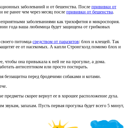
кционных заболеваний и от бешенства. После
прививки от
и не ранее чем через месяц после
прививки от бешенства
.
 неприятными заболеваниями как трихофития и микроспория.
чении года ваша любимица будет защищена от грибковых
е своего питомца
средством от паразитов
: блох и клещей. Так
защитят ее от насекомых. А капли Стронгхолд помимо блох и
, чтобы она привыкала к ней не на прогулке, а дома.
ботать антисептиком или просто постирать.
рая беззащитна перед бродячими собаками и котами.
пче.
ые предметы скорее вернут ее в хорошее расположение духа.
м звукам, запахам. Пусть первая прогулка будет всего 5 минут,