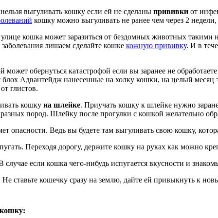
е нельзя выгуливать кошку если ей не сделаны
прививки
от инфе
болеваний
кошку можно выгуливать не ранее чем через 2 недели, 
 улице кошка может заразиться от бездомных животных такими
 заболевания лишаем сделайте кошке
кожную прививку
. И в те
ой может обернуться катастрофой если вы заранее не обработает
 блох Адвантейдж нанесенные на холку кошки, на целый месяц 
от глистов.
ливать кошку
на шлейке
. Приучать кошку к шлейке нужно заранее
азных пород. Шлейку после прогулки с кошкой желательно обра
мет опасности. Ведь вы будете там выгуливать свою кошку, кото
угать. Переходя дорогу, держите кошку на руках как можно кре
 В случае если кошка чего-нибудь испугается вкусности и знаком
 Не ставьте кошечку сразу на землю, дайте ей привыкнуть к новы
 кошку: