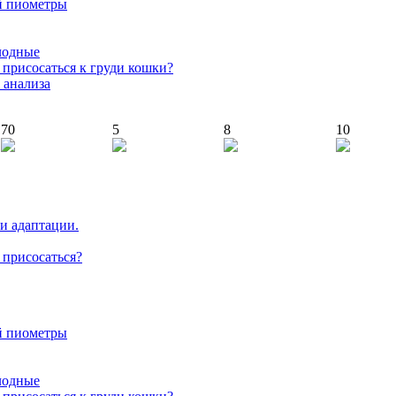
й пиометры
лодные
т присосаться к груди кошки?
 анализа
70
5
8
10
 и адаптации.
т присосаться?
й пиометры
лодные