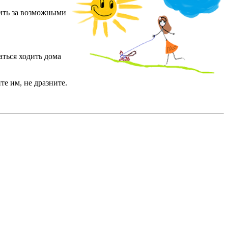
дить за возможными
аться ходить дома
те им, не дразните.