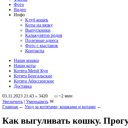
Фото
Видео
Инфо
Клуб кошек
Коты на вязку
Выпускники
Калькулятор родов
Полезные адреса
Фото с выставок
Контакты
Наши кошки
Наши коты
Котята Менй Кун
Котята Бенгальские
Котята Абиссинские
Доставка
03.11.2023 21:43
3420
~2 мин
Увеличить
|
Уменьшить
Главная
←
Уход за котятами, кошками и котами
←
Как выгуливать кошку. Прог