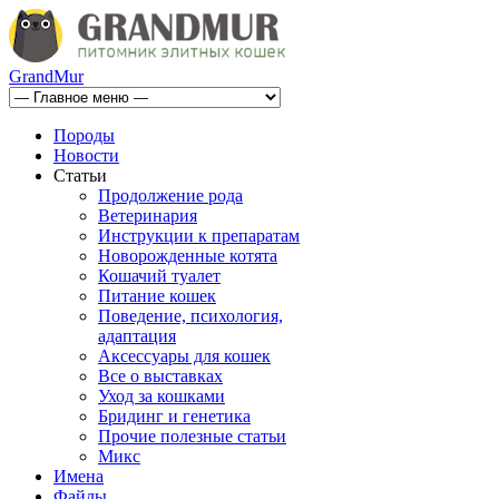
GrandMur
Породы
Новости
Статьи
Продолжение рода
Ветеринария
Инструкции к препаратам
Новорожденные котята
Кошачий туалет
Питание кошек
Поведение, психология,
адаптация
Аксессуары для кошек
Все о выставках
Уход за кошками
Бридинг и генетика
Прочие полезные статьи
Микс
Имена
Файлы