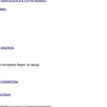
т присосаться к груди кошки?
ошки
 анализа
 потерять берег из виду.
й пиометры
лодные
вной ссылки на первоисточник.