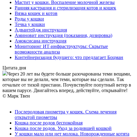
Мастит у кошки. Воспаление молочной железы
Ранняя кастрация и стерилизация котов и кошек
Вязка кошек и котов
Роды у кошки
Течка у кошки
Адвантейдж инструкция
Аминовит инструкция (показания, дозировка)
Амоксисана инструкция
Мониторинг ИТ-инфраструктуры: Скрытые
возможности анализа
Контейнеризация будущего: что предлагает Боцман
Цитата дня
Через 20 лет вы будете больше разочарованы теми вещами,
которые вы не делали, чем теми, которые вы сделали. Так
отчальте от тихой пристани. Почувствуйте попутный ветер в
вашем парусе. Двигайтесь вперед, действуйте, открывайте!
© Марк Твен
Послеродовая пиометра у кошек. Схема лечения
открытой пиометры
Кошка после родов беспокойная
Кошка после родов. Уход за родившей кошкой
У кошки мало или нет молока. Новорожденные котята