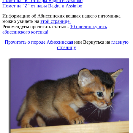
Помет на "К" от пары Bagira и Assimbo
Помет на "Z" от пары Bagira и Assimbo
Информацию об Абиссинских кошках нашего питомника
можно увидеть на
этой странице.
Рекомендуем прочитать статью -
10 причин купить
абиссинского котенка!
Прочитать
о породе Абиссинская
или Вернуться на
главную
страницу