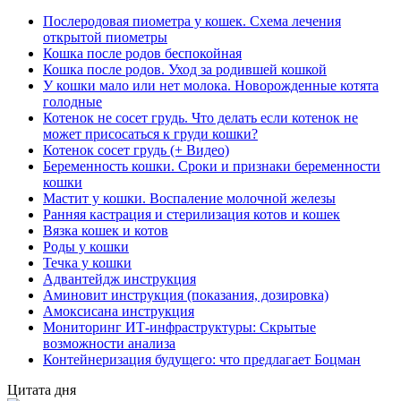
Послеродовая пиометра у кошек. Схема лечения
открытой пиометры
Кошка после родов беспокойная
Кошка после родов. Уход за родившей кошкой
У кошки мало или нет молока. Новорожденные котята
голодные
Котенок не сосет грудь. Что делать если котенок не
может присосаться к груди кошки?
Котенок сосет грудь (+ Видео)
Беременность кошки. Сроки и признаки беременности
кошки
Мастит у кошки. Воспаление молочной железы
Ранняя кастрация и стерилизация котов и кошек
Вязка кошек и котов
Роды у кошки
Течка у кошки
Адвантейдж инструкция
Аминовит инструкция (показания, дозировка)
Амоксисана инструкция
Мониторинг ИТ-инфраструктуры: Скрытые
возможности анализа
Контейнеризация будущего: что предлагает Боцман
Цитата дня