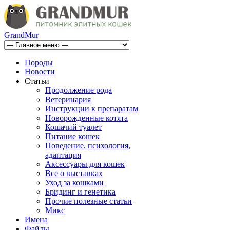
GrandMur
Породы
Новости
Статьи
Продолжение рода
Ветеринария
Инструкции к препаратам
Новорожденные котята
Кошачий туалет
Питание кошек
Поведение, психология,
адаптация
Аксессуары для кошек
Все о выставках
Уход за кошками
Бридинг и генетика
Прочие полезные статьи
Микс
Имена
Файлы