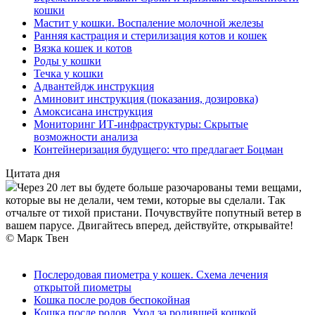
кошки
Мастит у кошки. Воспаление молочной железы
Ранняя кастрация и стерилизация котов и кошек
Вязка кошек и котов
Роды у кошки
Течка у кошки
Адвантейдж инструкция
Аминовит инструкция (показания, дозировка)
Амоксисана инструкция
Мониторинг ИТ-инфраструктуры: Скрытые
возможности анализа
Контейнеризация будущего: что предлагает Боцман
Цитата дня
Через 20 лет вы будете больше разочарованы теми вещами,
которые вы не делали, чем теми, которые вы сделали. Так
отчальте от тихой пристани. Почувствуйте попутный ветер в
вашем парусе. Двигайтесь вперед, действуйте, открывайте!
© Марк Твен
Послеродовая пиометра у кошек. Схема лечения
открытой пиометры
Кошка после родов беспокойная
Кошка после родов. Уход за родившей кошкой