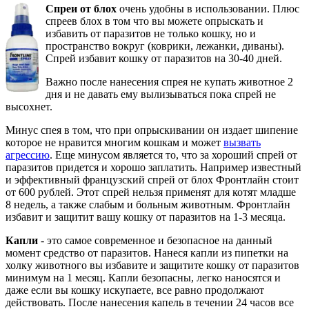
Спреи от блох
очень удобны в использовании. Плюс
спреев блох в том что вы можете опрыскать и
избавить от паразитов не только кошку, но и
пространство вокруг (коврики, лежанки, диваны).
Спрей избавит кошку от паразитов на 30-40 дней.
Важно после нанесения спрея не купать животное 2
дня и не давать ему вылизываться пока спрей не
высохнет.
Минус спея в том, что при опрыскивании он издает шипение
которое не нравится многим кошкам и может
вызвать
агрессию
. Еще минусом является то, что за хороший спрей от
паразитов придется и хорошо заплатить. Например известный
и эффективный французский спрей от блох Фронтлайн стоит
от 600 рублей. Этот спрей нельзя применят для котят младше
8 недель, а также слабым и больным животным. Фронтлайн
избавит и защитит вашу кошку от паразитов на 1-3 месяца.
Капли
- это самое современное и безопасное на данный
момент средство от паразитов. Нанеся капли из пипетки на
холку животного вы избавите и защитите кошку от паразитов
минимум на 1 месяц. Капли безопасны, легко наносятся и
даже если вы кошку искупаете, все равно продолжают
действовать. После нанесения капель в течении 24 часов все