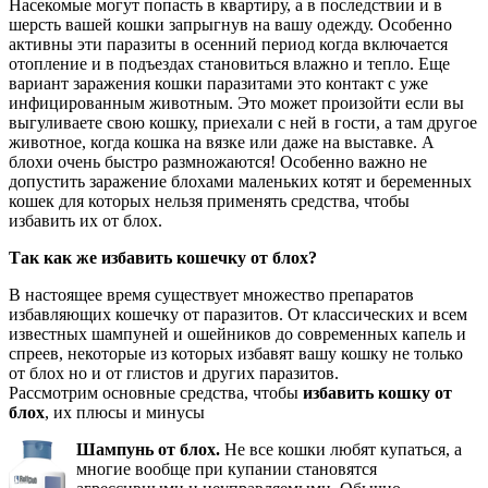
Насекомые могут попасть в квартиру, а в последствии и в
шерсть вашей кошки запрыгнув на вашу одежду. Особенно
активны эти паразиты в осенний период когда включается
отопление и в подъездах становиться влажно и тепло. Еще
вариант заражения кошки паразитами это контакт с уже
инфицированным животным. Это может произойти если вы
выгуливаете свою кошку, приехали с ней в гости, а там другое
животное, когда кошка на вязке или даже на выставке. А
блохи очень быстро размножаются! Особенно важно не
допустить заражение блохами маленьких котят и беременных
кошек для которых нельзя применять средства, чтобы
избавить их от блох.
Так как же избавить кошечку от блох?
В настоящее время существует множество препаратов
избавляющих кошечку от паразитов. От классических и всем
известных шампуней и ошейников до современных капель и
спреев, некоторые из которых избавят вашу кошку не только
от блох но и от глистов и других паразитов.
Рассмотрим основные средства, чтобы
избавить кошку от
блох
, их плюсы и минусы
Шампунь от блох.
Не все кошки любят купаться, а
многие вообще при купании становятся