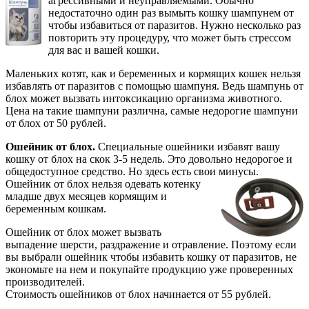
агрессивными и неуправляемыми. Обычно
недостаточно один раз вымыть кошку шампунем от
чтобы избавиться от паразитов. Нужно несколько раз
повторить эту процедуру, что может быть стрессом
для вас и вашей кошки.
Маленьких котят, как и беременных и кормящих кошек нельзя
избавлять от паразитов с помощью шампуня. Ведь шампунь от
блох может вызвать интоксикацию организма животного.
Цена на такие шампуни различна, самые недорогие шампуни
от блох от 50 рублей.
Ошейник от блох.
Специальные ошейники избавят вашу
кошку от блох на скок 3-5 недель. Это довольно недорогое и
общедоступное средство. Но здесь есть свои минусы.
Ошейник
от блох нельзя одевать котенку
младше двух месяцев кормящим и
беременным кошкам.
Ошейник от блох может вызвать
выпадение шерсти, раздражение и отравление. Поэтому если
вы выбрали ошейник чтобы избавить кошку от паразитов, не
экономьте на нем и покупайте продукцию уже проверенных
производителей.
Стоимость ошейников от блох начинается от 55 рублей.