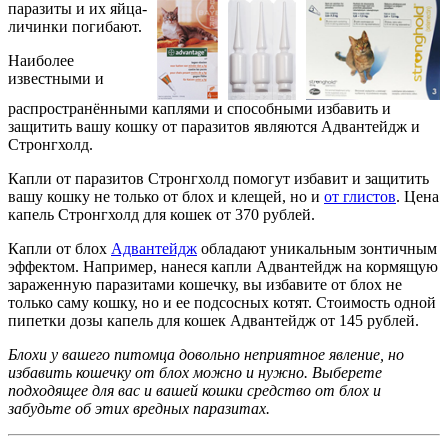
паразиты и их
яйца-
личинки погибают.
Наиболее
известными и
распространёнными каплями и способными избавить и
защитить вашу кошку от паразитов являются Адвантейдж и
Стронгхолд.
Капли от паразитов Стронгхолд помогут избавит и защитить
вашу кошку не только от блох и клещей, но и
от глистов
. Цена
капель Стронгхолд для кошек от 370 рублей.
Капли от блох
Адвантейдж
обладают уникальным зонтичным
эффектом. Например, нанеся капли Адвантейдж на кормящую
зараженную паразитами кошечку, вы избавите от блох не
только саму кошку, но и ее подсосных котят. Стоимость одной
пипетки дозы капель для кошек Адвантейдж от 145 рублей.
Блохи у вашего питомца довольно неприятное явление, но
избавить кошечку от блох можно и нужно. Выберете
подходящее для вас и вашей кошки средство от блох и
забудьте об этих вредных паразитах.