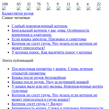
108
65
32
76
5
9
11
6
4
22
Калькулятор родов
Самые читаемые
Слабый новорожденный котенок
Бенгальский котенок у вас дома. Особенности
кормления и адаптации.
Если кошка заболела. Признаки и симптомы
Котенок не сосет грудь. Что делать если котенок не
может присосаться?
У котенка понос. Как вылечить понос у котенка
Лента публикаций
Послеродовая пиометра у кошек. Схема лечения
открытой пиометры
Кошка после родов беспокойная
Кошка после родов. Уход за родившей кошкой
У кошки мало или нет молока. Новорожденные котята
голодные
Котенок не сосет грудь. Что делать если котенок не
может присосаться к груди кошки?
Котенок сосет грудь (+ Видео)
Беременность кошки. Сроки и признаки беременности