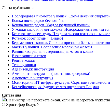
Лента публикаций
Послеродовая пиометра у кошек. Схема лечения открыто
Кошка после родов беспокойная
Кошка после родов. Уход за родившей кошкой
У кошки мало или нет молока. Новорожденные котята го
Котенок не сосет грудь. Что делать если котенок не може
Котенок сосет грудь (+ Видео)
Беременность кошки. Сроки и признаки беременности к
Мастит у кошки. Воспаление молочной железы
Ранняя кастрация и стерилизация котов и кошек
Вязка кошек и котов
Роды у кошки
Течка у кошки
Адвантейдж инструкция
Аминовит инструкция (показания, дозировка)
Амоксисана инструкция
Мониторинг ИТ-инфраструктуры: Скрытые возможности
Контейнеризация будущего: что предлагает Боцман
Цитата дня
Вы никогда не пересечете океан, если не наберетесь мужества
© Христофор Колумб