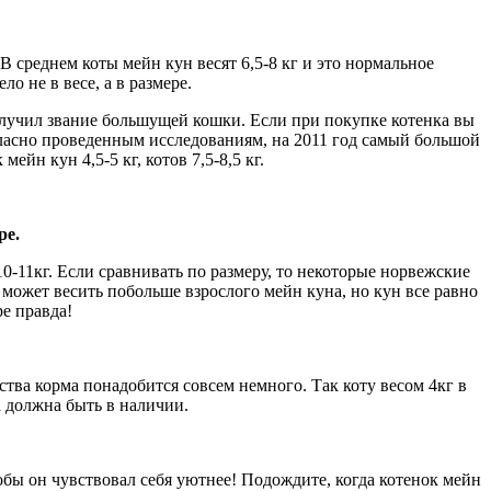
 В среднем коты мейн кун весят 6,5-8 кг и это нормальное
о не в весе, а в размере.
лучил звание большущей кошки. Если при покупке котенка вы
огласно проведенным исследованиям, на 2011 год самый большой
ейн кун 4,5-5 кг, котов 7,5-8,5 кг.
ре.
0-11кг. Если сравнивать по размеру, то некоторые норвежские
может весить побольше взрослого мейн куна, но кун все равно
е правда!
тва корма понадобится совсем немного. Так коту весом 4кг в
а должна быть в наличии.
обы он чувствовал себя уютнее! Подождите, когда котенок мейн