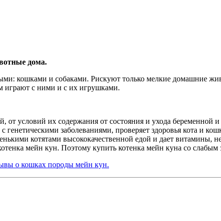
ивотные дома.
ыми: кошками и собаками. Рискуют только мелкие домашние жив
м играют с ними и с их игрушками.
й, от условий их содержания от состояния и ухода беременной 
 с генетическими заболеваниями, проверяет здоровья кота и кош
нькими котятами высококачественной едой и дает витамины, не 
котенка мейн кун. Поэтому купить котенка мейн куна со слабым
ывы о кошках породы мейн кун.