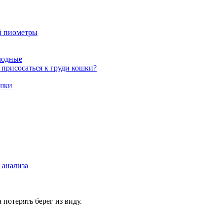
й пиометры
лодные
т присосаться к груди кошки?
ошки
 анализа
 потерять берег из виду.