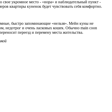
но свое укромное место - «нора» и наблюдательный пункт -
меров квартиры куненок будет чувствовать себя комфортно.
 умные, быстро запоминающие «нельзя». Мейн куны не
м, недотрог и очень ласковых кошек. Обычно main coon
переносит переезд и перемену места жительства.
шкой