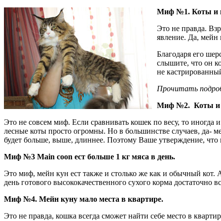
Миф №1. Коты и к
Это не правда. Взр
явление. Да, мейн 
Благодаря его шер
слышите, что он к
не кастрированный 
Прочитать подроб
Миф №2. Коты и 
Это не совсем миф. Если сравнивать кошек по весу, то иногда 
лесные коты просто огромны. Но в большинстве случаев, да- м
будет больше, выше, длиннее. Поэтому Ваше утверждение, что 
Миф №3 Main coon ест больше 1 кг мяса в день.
Это миф, мейн кун ест также и столько же как и обычный кот.
день готового высококачественного сухого корма достаточно все
Миф №4. Мейн куну мало места в квартире.
Это не правда, кошка всегда сможет найти себе место в кварт