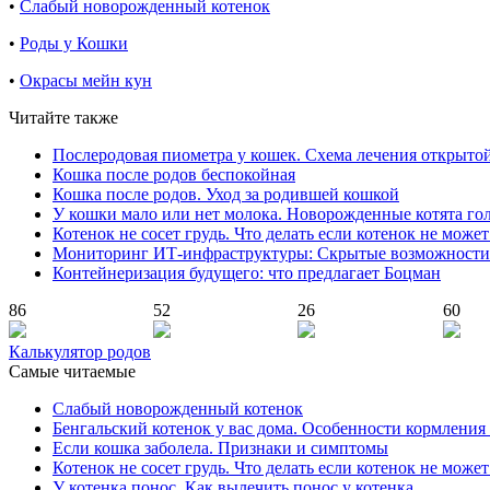
•
Слабый новорожденный котенок
•
Роды у Кошки
•
Окрасы мейн кун
Читайте также
Послеродовая пиометра у кошек. Схема лечения открыто
Кошка после родов беспокойная
Кошка после родов. Уход за родившей кошкой
У кошки мало или нет молока. Новорожденные котята го
Котенок не сосет грудь. Что делать если котенок не може
Мониторинг ИТ-инфраструктуры: Скрытые возможности
Контейнеризация будущего: что предлагает Боцман
86
52
26
60
Калькулятор родов
Самые читаемые
Слабый новорожденный котенок
Бенгальский котенок у вас дома. Особенности кормления
Если кошка заболела. Признаки и симптомы
Котенок не сосет грудь. Что делать если котенок не може
У котенка понос. Как вылечить понос у котенка