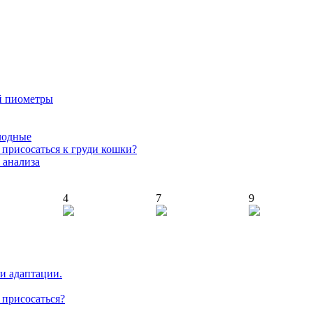
й пиометры
лодные
т присосаться к груди кошки?
 анализа
4
7
9
 и адаптации.
т присосаться?