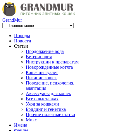
GrandMur
Породы
Новости
Статьи
Продолжение рода
Ветеринария
Инструкции к препаратам
Новорожденные котята
Кошачий туалет
Питание кошек
Поведение, психология,
адаптация
Аксессуары для кошек
Все о выставках
Уход за кошками
Бридинг и генетика
Прочие полезные статьи
Микс
Имена
Файлы