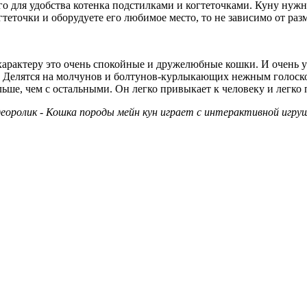
его для удобства котенка подстилками и когтеточками. Куну нуж
теточки и оборудуете его любимое место, то не зависимо от раз
 характеру это очень спокойные и дружелюбные кошки. И очень
ь. Делятся на молчунов и болтунов-курлыкающих нежным голоско
льше, чем с остальными. Он легко привыкает к человеку и легко 
еоролик - Кошка породы мейн кун играет с интерактивной игру