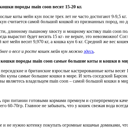
ошки породы main coon весят 15-20 кг.
ослые коты мейн кун после трех лет не часто достигают 9-9,5 кг.
кун считается самой большой кошкой из признанных пород, но дел
сти, длинному пышному хвосту и мощному костяку main coon по
огда вырастит будет весить 15 кг- не верьте, это невозможно! С
кот мейн весит 9,970 кг, а кошка кун 6 кг. Средний же вес кошек м
нее о весе и росте кошек мейн кун можно
здесь
.
кошки породы main coon самые большие коты и кошки в ми
и персидские и британские взрослые кастрированные коты весят 1
ейн куны самые большие кошки в мире. И хоть соседский Барсик 
вы являетесь владельцем main coon – самой большой кошки в мир
 А при питании готовыми кормами премиум и суперпремиум качес
го 60-70гр. Главное не забывать, что у кошек свежая вода всегд
ире и не нужно котенку покупать огромные кошачьи домиками, чт