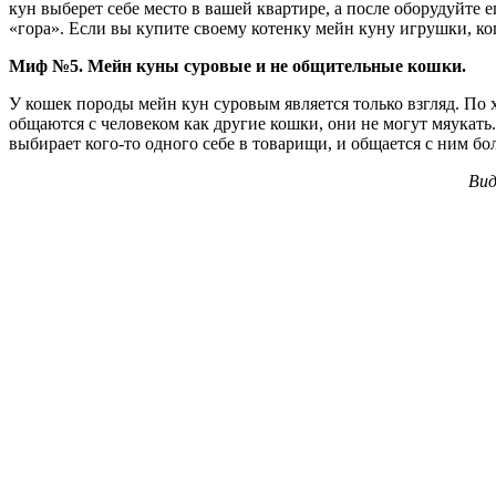
кун выберет себе место в вашей квартире, а после оборудуйте 
«гора». Если вы купите своему котенку мейн куну игрушки, ког
Миф №5. Мейн куны суровые и не общительные кошки.
У кошек породы мейн кун суровым является только взгляд. По
общаются с человеком как другие кошки, они не могут мяукат
выбирает кого-то одного себе в товарищи, и общается с ним бо
Вид