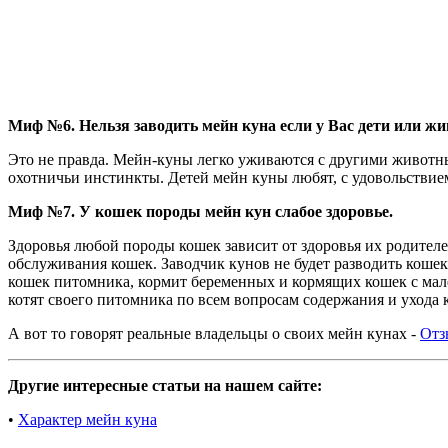
Миф №6. Нельзя заводить мейн куна если у Вас дети или ж
Это не правда. Мейн-куны легко уживаются с другими животн
охотничьи инстинкты. Детей мейн куны любят, с удовольствие
Миф №7. У кошек породы мейн кун слабое здоровье.
Здоровья любой породы кошек зависит от здоровья их родителе
обслуживания кошек. Заводчик кунов не будет разводить кошек
кошек питомника, кормит беременных и кормящих кошек с мале
котят своего питомника по всем вопросам содержания и ухода 
А вот то говорят реальные владельцы о своих мейн кунах -
Отз
Другие интересные статьи на нашем сайте:
•
Характер мейн куна