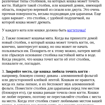
различные типы столбиков, на которых кошка может точить
когти. Найдите такой столбик, или кошачий домик, имеющий
область, покрытую веревкой из сизаля или джута. Это очень
прочная поверхность, весьма подходящая для царапанья. Еще
один вариант - это столбик, с удобной подушечкой, на
которой кошка может дремать.
У каждого кота или кошки должна быть
когтеточка!
2. Также поможет кошачья мята. Когда вы принесете домой
новый столбик, о который кошка может точить когти, он,
конечно, заинтересует кошку, но она может не начать
пользоваться им. Поощрить ее к этому можно, натерев мятой
или сбрызнув основание столбика настойкой мяты в воде.
Когда увидите, что кошка точит когти об этот столбик,
похвалите ее, погладьте.
3.
Закройте место, где кошка любила точить когти
-
например, боковую спинку дивана - алюминиевой фольгой
или двухсторонней клейкой лентой. Кошкам не нравится,
когда их лапы липкие, и их беспокоит звук алюминиевой
фольги. Поместите столбик для царапанья перед тем местом
(блокируя его), где кошка раньше точила свои когти. Кошки
не любят перемен, поэтому не переставляйте столбик с места
на место. Когда этот столбик станет любимыми местом вашей