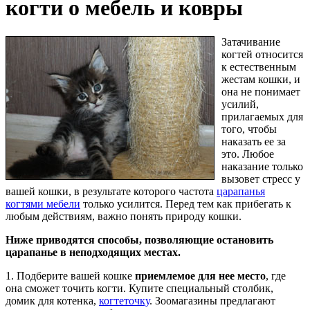
когти о мебель и ковры
Затачивание
когтей относится
к естественным
жестам кошки, и
она не понимает
усилий,
прилагаемых для
того, чтобы
наказать ее за
это. Любое
наказание только
вызовет стресс у
вашей кошки, в результате которого частота
царапанья
когтями мебели
только усилится. Перед тем как прибегать к
любым действиям, важно понять природу кошки.
Ниже приводятся способы, позволяющие остановить
царапанье в неподходящих местах.
1. Подберите вашей кошке
приемлемое для нее место
, где
она сможет точить когти. Купите специальный столбик,
домик для котенка,
когтеточку
. Зоомагазины предлагают