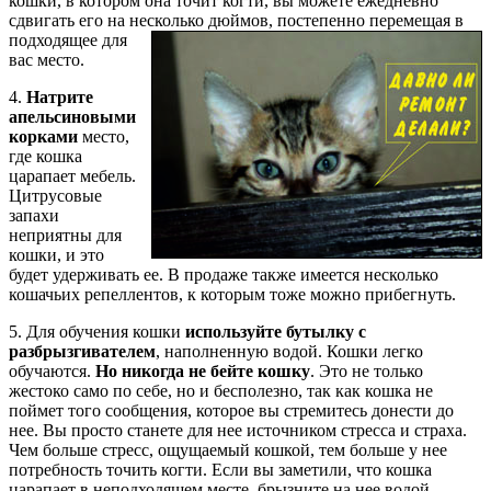
кошки, в котором она точит когти, вы можете ежедневно
сдвигать его на несколько дюймов,
постепенно перемещая в
подходящее для
вас место.
4.
Натрите
апельсиновыми
корками
место,
где кошка
царапает мебель.
Цитрусовые
запахи
неприятны для
кошки, и это
будет удерживать ее. В продаже также имеется несколько
кошачьих репеллентов, к которым тоже можно прибегнуть.
5. Для обучения кошки
используйте бутылку с
разбрызгивателем
, наполненную водой. Кошки легко
обучаются.
Но никогда не бейте кошку
. Это не только
жестоко само по себе, но и бесполезно, так как кошка не
поймет того сообщения, которое вы стремитесь донести до
нее. Вы просто станете для нее источником стресса и страха.
Чем больше стресс, ощущаемый кошкой, тем больше у нее
потребность точить когти. Если вы заметили, что кошка
царапает в неподходящем месте, брызните на нее водой