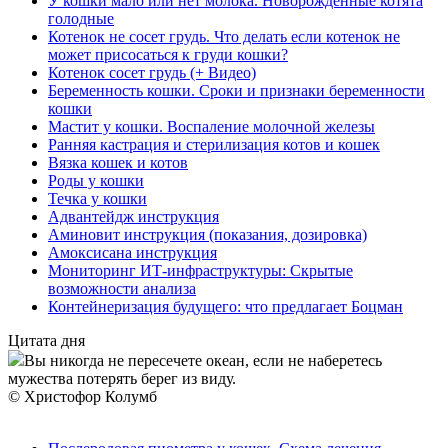
У кошки мало или нет молока. Новорожденные котята
голодные
Котенок не сосет грудь. Что делать если котенок не
может присосаться к груди кошки?
Котенок сосет грудь (+ Видео)
Беременность кошки. Сроки и признаки беременности
кошки
Мастит у кошки. Воспаление молочной железы
Ранняя кастрация и стерилизация котов и кошек
Вязка кошек и котов
Роды у кошки
Течка у кошки
Адвантейдж инструкция
Аминовит инструкция (показания, дозировка)
Амоксисана инструкция
Мониторинг ИТ-инфраструктуры: Скрытые
возможности анализа
Контейнеризация будущего: что предлагает Боцман
Цитата дня
Вы никогда не пересечете океан, если не наберетесь
мужества потерять берег из виду.
© Христофор Колумб