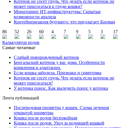
Котенок не сосет грудь. Что делать если котенок не
может присосаться к груди кошки?
Мониторинг ИТ-инфраструктуры: Скрытые
возможности анализа
Контейнеризация будущего: что предлагает Боцман
86
52
26
60
4
7
9
5
3
17
Калькулятор родов
Самые читаемые
Слабый новорожденный котенок
Бенгальский котенок у вас дома. Особенности
кормления и адаптации.
Если кошка заболела. Признаки и симптомы
Котенок не сосет грудь. Что делать если котенок не
может присосаться?
У котенка понос. Как вылечить понос у котенка
Лента публикаций
Послеродовая пиометра у кошек. Схема лечения
открытой пиометры
Кошка после родов беспокойная
Кошка после родов. Уход за родившей кошкой