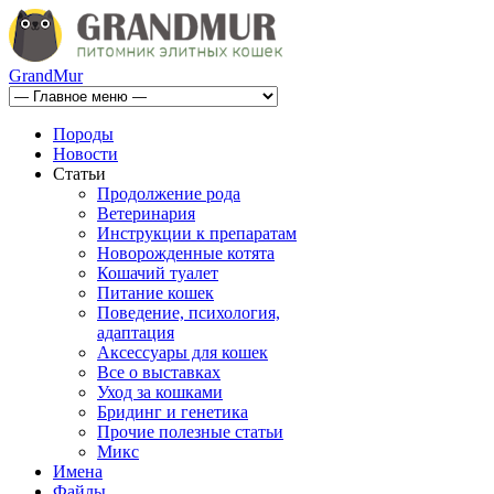
GrandMur
Породы
Новости
Статьи
Продолжение рода
Ветеринария
Инструкции к препаратам
Новорожденные котята
Кошачий туалет
Питание кошек
Поведение, психология,
адаптация
Аксессуары для кошек
Все о выставках
Уход за кошками
Бридинг и генетика
Прочие полезные статьи
Микс
Имена
Файлы