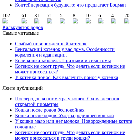
Контейнеризация будущего: что предлагает Боцман
102
61
31
71
5
8
10
6
4
20
Калькулятор родов
Самые читаемые
Слабый новорожденный котенок
Бенгальский котенок у вас дома. Особенности
кормления и адаптации.
Если кошка заболела. Признаки и симптомы
Котенок не сосет грудь. Что делать если котенок не
может присосаться?
У котенка понос. Как вылечить понос у котенка
Лента публикаций
Послеродовая пиометра у кошек. Схема лечения
открытой пиометры
Кошка после родов беспокойная
Кошка после родов. Уход за родившей кошкой
У кошки мало или нет молока. Новорожденные котята
голодные
Котенок не сосет грудь. Что делать если котенок не
может присосаться к груди кошки?