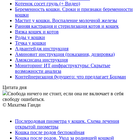
Котенок сосет грудь (+ Видео)
Беременность кошки. Сроки и признаки беременности
кошки
Мастит у кошки. Воспаление молочной железы
Ранняя кастрация и стерилизация котов и кошек
Вязка кошек и котов
Роды у кошки
Течка у кошки
Адвантейдж инструкция
Аминовит инструкция (показания, дозировка)
Амоксисана инструкция
Мониторинг ИТ-инфраструктуры: Скрытые
возможности анализа
Контейнеризация будущего: что предлагает Боцман
Цитата дня
Свобода ничего не стоит, если она не включает в себя
свободу ошибаться.
© Махатма Ганди
Послеродовая пиометра у кошек. Схема лечения
открытой пиометры
Кошка после родов беспокойная
Кошка после родов. Уход за родившей кошкой