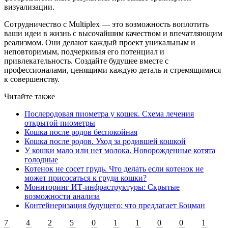
визуализации.
Сотрудничество с Multiplex — это возможность воплотить
ваши идеи в жизнь с высочайшим качеством и впечатляющим
реализмом. Они делают каждый проект уникальным и
неповторимым, подчеркивая его потенциал и
привлекательность. Создайте будущее вместе с
профессионалами, ценящими каждую деталь и стремящимися
к совершенству.
Читайте также
Послеродовая пиометра у кошек. Схема лечения
открытой пиометры
Кошка после родов беспокойная
Кошка после родов. Уход за родившей кошкой
У кошки мало или нет молока. Новорожденные котята
голодные
Котенок не сосет грудь. Что делать если котенок не
может присосаться к груди кошки?
Мониторинг ИТ-инфраструктуры: Скрытые
возможности анализа
Контейнеризация будущего: что предлагает Боцман
7
4
2
5
0
1
1
0
0
1