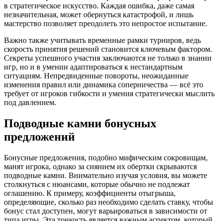
в стратегическое искусство. Каждая ошибка, даже самая
незначительная, может обернуться катастрофой, и лишь
мастерство позволяет преодолеть это непростое испытание.
Важно также учитывать временные рамки турниров, ведь
скорость принятия решений становится ключевым фактором.
Секреты успешного участия заключаются не только в знании
игр, но и в умении адаптироваться к нестандартным
ситуациям. Непредвиденные повороты, неожиданные
изменения правил или динамика соперничества — всё это
требует от игроков гибкости и умения стратегически мыслить
под давлением.
Подводные камни бонусных
предложений
Бонусные предложения, подобно мифическим сокровищам,
манят игрока, однако за сиянием их обертки скрываются
подводные камни. Внимательно изучая условия, вы можете
столкнуться с нюансами, которые обычно не подлежат
оглашению. К примеру, коэффициенты отыгрыша,
определяющие, сколько раз необходимо сделать ставку, чтобы
бонус стал доступен, могут варьироваться в зависимости от
типа игры. Эта тонкость является важным аспектом, который