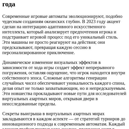
года
Современные игровые автоматы эволюционируют, подобно
чудесным созданиям океанских глубин. В 2023 году акцент
сделан на интеграцию адаптивного искусственного
интеллекта, который анализирует предпочтения игрока и
подстраивает игровой процесс под его уникальный стиль.
Эти машины не просто реагируют на действия; они
предсказывают, превращая каждую сессию в
персонализированное приключение.
Динамическое изменение визуальных эффектов в
зависимости от хода игры создает эффект непрерывного
погружения, оставляя ощущение, что игрок находится внутри
собственного эпоса. Сложные алгоритмы генерации
случайных чисел обеспечивают уникальность каждого спина,
делая опыт не только захватывающим, но и непредсказуемым.
Эти новшества прокладывают новые пути для исследователей
виртуальных азартных миров, открывая двери в
неисследованные пределы.
Секреты выигрыша в виртуальных азартных мирах
закладываются в каждом аспекте — от стратегий турниров до
инновационного подхода к современным автоматам. Каждый