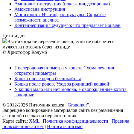
Аминовит инструкция (показания, дозировка)
Амоксисана инструкция
Мониторинг ИТ-инфраструктуры: Скрытые
возможности анализа
Контейнеризация будущего: что предлагает Боцман
Цитата дня
Вы никогда не пересечете океан, если не наберетесь
мужества потерять берег из виду.
© Христофор Колумб
Послеродовая пиометра у кошек. Схема лечения
открытой пиометры
Кошка после родов беспокойная
Кошка после родов. Уход за родившей кошкой
У кошки мало или нет молока. Новорожденные котята
голодные
© 2012-2026 Питомник кошек "
Grandmur
".
Запрещено копирование материалов сайта без размещения
активной ссылки на первоисточник.
Карта сайта:
XML
|
Политика конфиденциальности
|
Правила
пользования сайтом
|
Написать письмо