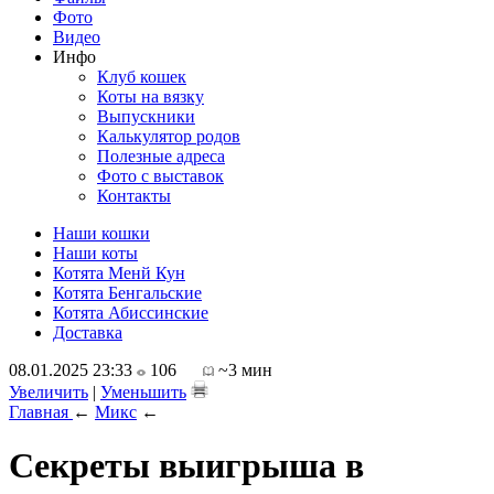
Фото
Видео
Инфо
Клуб кошек
Коты на вязку
Выпускники
Калькулятор родов
Полезные адреса
Фото с выставок
Контакты
Наши кошки
Наши коты
Котята Менй Кун
Котята Бенгальские
Котята Абиссинские
Доставка
08.01.2025 23:33
106
~3 мин
Увеличить
|
Уменьшить
Главная
←
Микс
←
Секреты выигрыша в