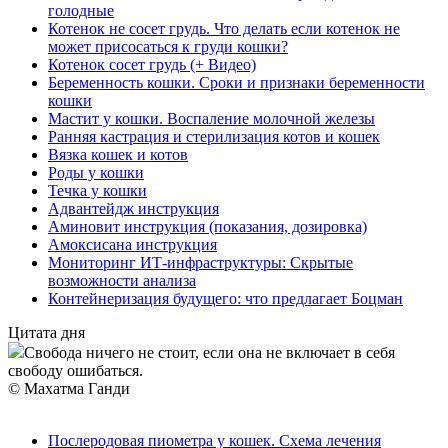
голодные
Котенок не сосет грудь. Что делать если котенок не
может присосаться к груди кошки?
Котенок сосет грудь (+ Видео)
Беременность кошки. Сроки и признаки беременности
кошки
Мастит у кошки. Воспаление молочной железы
Ранняя кастрация и стерилизация котов и кошек
Вязка кошек и котов
Роды у кошки
Течка у кошки
Адвантейдж инструкция
Аминовит инструкция (показания, дозировка)
Амоксисана инструкция
Мониторинг ИТ-инфраструктуры: Скрытые
возможности анализа
Контейнеризация будущего: что предлагает Боцман
Цитата дня
Свобода ничего не стоит, если она не включает в себя
свободу ошибаться.
© Махатма Ганди
Послеродовая пиометра у кошек. Схема лечения