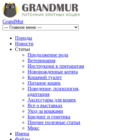
GrandMur
Породы
Новости
Статьи
Продолжение рода
Ветеринария
Инструкции к препаратам
Новорожденные котята
Кошачий туалет
Питание кошек
Поведение, психология,
адаптация
Аксессуары для кошек
Все о выставках
Уход за кошками
Бридинг и генетика
Прочие полезные статьи
Микс
Имена
Файлы