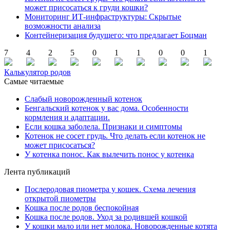
может присосаться к груди кошки?
Мониторинг ИТ-инфраструктуры: Скрытые
возможности анализа
Контейнеризация будущего: что предлагает Боцман
7
4
2
5
0
1
1
0
0
1
Калькулятор родов
Самые читаемые
Слабый новорожденный котенок
Бенгальский котенок у вас дома. Особенности
кормления и адаптации.
Если кошка заболела. Признаки и симптомы
Котенок не сосет грудь. Что делать если котенок не
может присосаться?
У котенка понос. Как вылечить понос у котенка
Лента публикаций
Послеродовая пиометра у кошек. Схема лечения
открытой пиометры
Кошка после родов беспокойная
Кошка после родов. Уход за родившей кошкой
У кошки мало или нет молока. Новорожденные котята