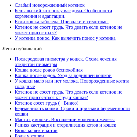
Слабый новорожденный котенок
Бенгальский котенок у вас дома. Особенности
кормления и адаптации.
Если кошка заболела. Признаки и симптомы
Котенок не сосет грудь. Что делать если котенок не
может присосаться?
У котенка понос. Как вылечить понос у котенка
Лента публикаций
Послеродовая пиометра у кошек. Схема лечения
открытой пиометры
Кошка после родов беспокойная
Кошка после родов. Уход за родившей кошкой
У кошки мало или нет молока. Новорожденные котята
голодные
Котенок не сосет грудь. Что делать если котенок не
может присосаться к груди кошки?
Котенок сосет грудь (+ Видео)
Беременность кошки. Сроки и признаки беременности
кошки
Мастит у кошки. Воспаление молочной железы
Ранняя кастрация и стерилизация котов и кошек
Вязка кошек и котов
Роды у кошки