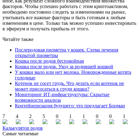
иное, как результат сложного взаимодействия множества
факторов. Чтобы успешно работать с этим криптоактивом,
необходимо постоянно следить за изменениями на рынке,
учитывать все важные факторы и быть готовым к любым
изменениям в цене. Только так можно успешно инвестировать
в эфириум и получать прибыль от этого.
Читайте также
Послеродовая пиометра у кошек. Схема лечения
открытой пиометры
Кошка после родов беспокойная
Кошка после родов. Уход за родившей кошкой
У кошки мало или нет молока. Новорожденные котята
голодные
Котенок не сосет грудь. Что делать если котенок не
может присосаться к груди кошки?
Мониторинг ИТ-инфраструктуры: Скрытые
возможности анализа
Контейнеризация будущего: что предлагает Боцман
7
4
2
5
0
1
1
0
0
1
Калькулятор родов
Самые читаемые