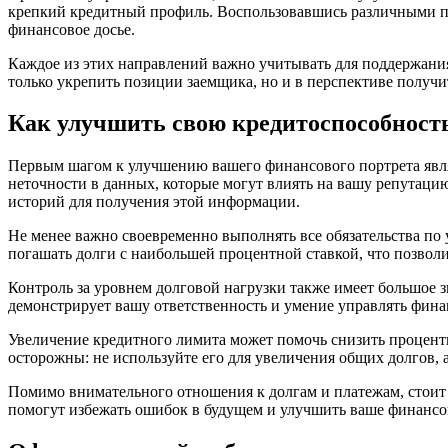
крепкий кредитный профиль. Воспользовавшись различными пр
финансовое досье.
Каждое из этих направлений важно учитывать для поддержания
только укрепить позиции заемщика, но и в перспективе получ
Как улучшить свою кредитоспособност
Первым шагом к улучшению вашего финансового портрета явля
неточности в данных, которые могут влиять на вашу репутац
историй для получения этой информации.
Не менее важно своевременно выполнять все обязательства по
погашать долги с наибольшей процентной ставкой, что позвол
Контроль за уровнем долговой нагрузки также имеет большое 
демонстрирует вашу ответственность и умение управлять фина
Увеличение кредитного лимита может помочь снизить процентн
осторожны: не используйте его для увеличения общих долгов,
Помимо внимательного отношения к долгам и платежам, стоит
помогут избежать ошибок в будущем и улучшить ваше финансо