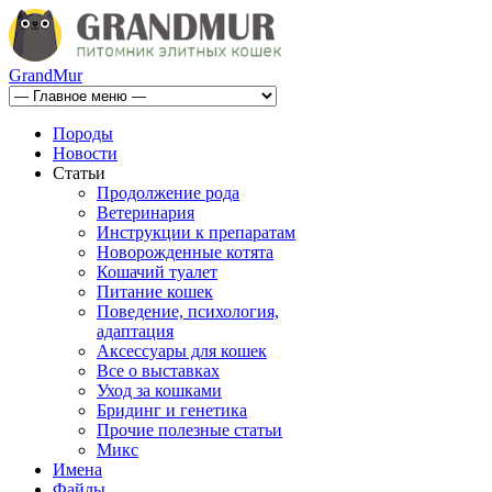
GrandMur
Породы
Новости
Статьи
Продолжение рода
Ветеринария
Инструкции к препаратам
Новорожденные котята
Кошачий туалет
Питание кошек
Поведение, психология,
адаптация
Аксессуары для кошек
Все о выставках
Уход за кошками
Бридинг и генетика
Прочие полезные статьи
Микс
Имена
Файлы