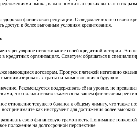
едложениями рынка, важно помнить о сроках выплат и их разме
 здоровой финансовой репутации. Осведомленность о своей кре
ить доступ к более выгодным условиям кредитования.
ь
ется регулярное отслеживание своей кредитной истории. Это по
ию в кредитных организациях. Советуем обращаться к специализ
 уже имеющимся договорам. Пропуск платежей негативно сказыва
ит минимизировать затраты на заимствования в будущем.
значение. Рекомендуется поддерживать её на уровне, не превыш
нсами, что положительно скажется на вашем финансовом рейтин
ое отношение текущего баланса к общему лимиту, что также по
 а воспринимайте как инструмент для достижения более высоких
 развивать свою финансовую грамотность. Понимание тонкосте
вое положение на долгосрочной перспективе.